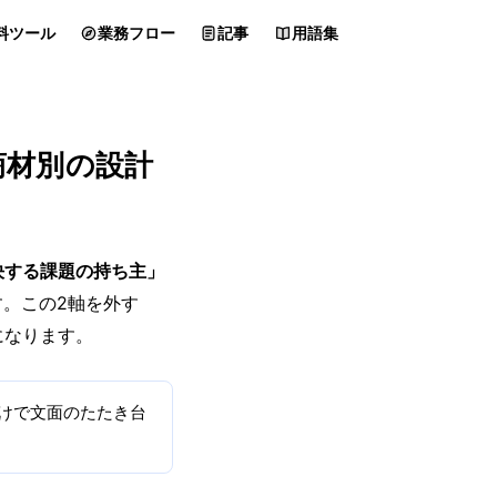
料ツール
業務フロー
記事
用語集
商材別の設計
決する課題の持ち主」
。この2軸を外す
になります。
けで文面のたたき台