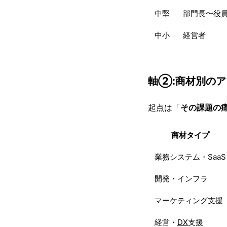
中堅
部門長〜役
中小
経営者
軸②:商材別の
起点は「
その課題の
商材タイプ
業務システム・SaaS
開発・インフラ
マーケティング支援
経営・
DX
支援