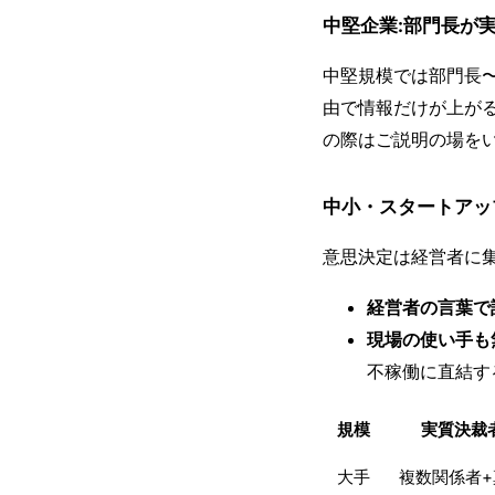
中堅企業:部門長が
中堅規模では部門長
由で情報だけが上が
の際はご説明の場を
中小・スタートアッ
意思決定は経営者に
経営者の言葉で
現場の使い手も
不稼働に直結す
規模
実質決裁
大手
複数関係者+