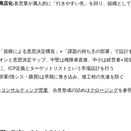
商店化
:各営業が属人的に「行きやすい先」を回り、組織とし
「規模による意思決定構造」×「課題の持ち主の部署」で設計
オンと意思決定マップ、中堅は権限者直接、中小は経営者+現
に、ICP定義とターゲットリストという市場設計を行う
部署(情シス・購買)は早期に巻き込み、後工程の失速を防ぐ
は
コンサルティング営業
、合意形成の詰めは
クロージング
を参