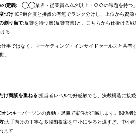
像)の定義
:「◯◯業界・従業員△△名以上・◇◇の課題を持つ
度づけ
:ICP適合度と接点の有無でランク分けし、上位から資源
の割り当て
:反響を待つ層(
反響営業
)と、こちらから仕掛ける戦
分ける
の仕事ではなく、マーケティング・
インサイドセールス
と共有
携
)。
だけ商談を重ねる
:担当者レベルで好感触でも、決裁構造に接
ピオン
:キーパーソンの異動・退職で案件が消滅します。関係者
方
:大手向けの丁寧な多段階提案を中小にやると遅すぎ、中小
れます