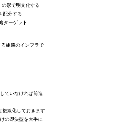
」の形で明文化する
を配分する
略ターゲット
する組織のインフラで
続していなければ前進
は複線化しておきます
向けの即決型を大手に