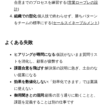
合意までのプロセスを練習する(
営業ロープレの設
計
)
組織での型化
:個人技で終わらせず、勝ちパターン
をチームの標準にする(
セールスイネーブルメント
)
よくある失敗
ヒアリングが尋問になる
:仮説がないまま質問リス
トを消化し、顧客が疲弊する
課題合意を飛ばす
:解決策の説明に急ぎ、土台のな
い提案になる
効果を数値化しない
:「効率化できます」では稟議
に使えない
御用聞きとの混同
:顧客の言う通りに動くことと、
課題を定義することは別の仕事です