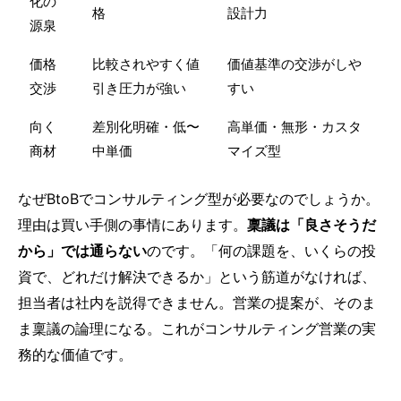
化の
格
設計力
源泉
価格
比較されやすく値
価値基準の交渉がしや
交渉
引き圧力が強い
すい
向く
差別化明確・低〜
高単価・無形・カスタ
商材
中単価
マイズ型
なぜBtoBでコンサルティング型が必要なのでしょうか。
理由は買い手側の事情にあります。
稟議は「良さそうだ
から」では通らない
のです。「何の課題を、いくらの投
資で、どれだけ解決できるか」という筋道がなければ、
担当者は社内を説得できません。営業の提案が、そのま
ま稟議の論理になる。これがコンサルティング営業の実
務的な価値です。