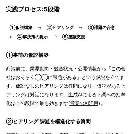
実践プロセス:5段階
①仮説構築
②ヒアリング
③課題の合意
④解決策の提示
⑤稟議支援
①事前の仮説構築
商談前に、業界動向・競合状況・公開情報から「この会
社はおそらく◯◯に課題がある」という仮説を立てま
す。仮説なしのヒアリングは尋問になり、仮説があるヒ
アリングは対話になります。生成AIによる下調べの効率
化はこの段階で最も効きます(
営業のAI活用
)。
②ヒアリング:課題を構造化する質問