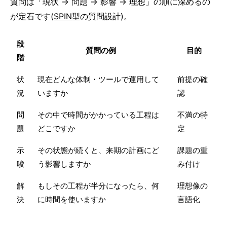
質問は「現状 → 問題 → 影響 → 理想」の順に深めるの
が定石です(
SPIN
型の質問設計)。
段
質問の例
目的
階
状
現在どんな体制・ツールで運用して
前提の確
況
いますか
認
問
その中で時間がかかっている工程は
不満の特
題
どこですか
定
示
その状態が続くと、来期の計画にど
課題の重
唆
う影響しますか
み付け
解
もしその工程が半分になったら、何
理想像の
決
に時間を使いますか
言語化