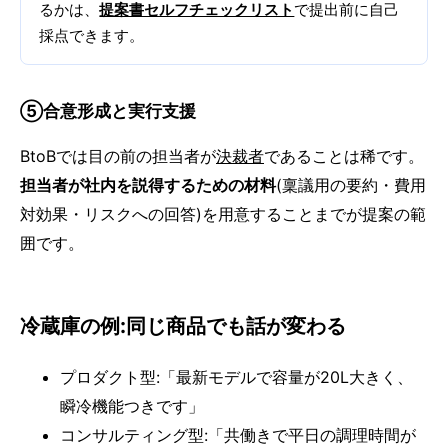
るかは、
提案書セルフチェックリスト
で提出前に自己
採点できます。
⑤合意形成と実行支援
BtoBでは目の前の担当者が
決裁者
であることは稀です。
担当者が社内を説得するための材料
(稟議用の要約・費用
対効果・リスクへの回答)を用意することまでが提案の範
囲です。
冷蔵庫の例:同じ商品でも話が変わる
プロダクト型:「最新モデルで容量が20L大きく、
瞬冷機能つきです」
コンサルティング型:「共働きで平日の調理時間が