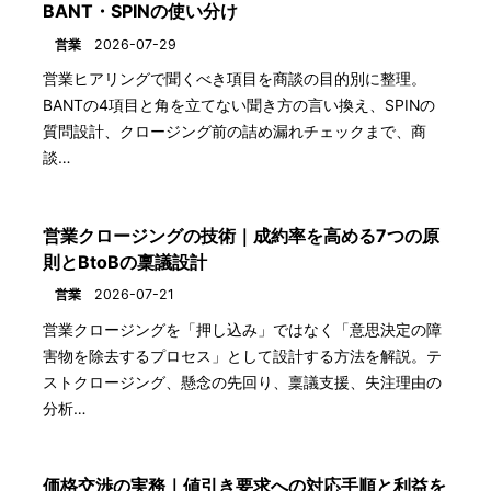
BANT・SPINの使い分け
営業
2026-07-29
営業ヒアリングで聞くべき項目を商談の目的別に整理。
BANTの4項目と角を立てない聞き方の言い換え、SPINの
質問設計、クロージング前の詰め漏れチェックまで、商
談…
営業クロージングの技術｜成約率を高める7つの原
則とBtoBの稟議設計
営業
2026-07-21
営業クロージングを「押し込み」ではなく「意思決定の障
害物を除去するプロセス」として設計する方法を解説。テ
ストクロージング、懸念の先回り、稟議支援、失注理由の
分析…
価格交渉の実務｜値引き要求への対応手順と利益を