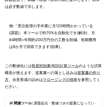
は必ず数値で示します。
例:「受注処理の手作業に月120時間かかっている
(課題)。本ツールで約70%を自動化でき(解決)、月
84時間=年間約200万円分の工数を削減、初期費用
は8か月で回収できます(効果)」
この数値化には
投資対効果(ROI)計算ツール
のような試算
構造が使えます。提案書への落とし込みは
提案書の作り
方
、合意形成の詰めは
クロージングの技術
を参照してく
ださい。
🧰
関連ツール:
課題起点・数値つきの提案になってい