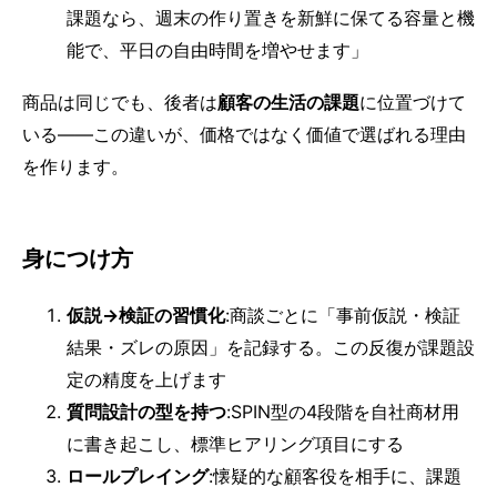
課題なら、週末の作り置きを新鮮に保てる容量と機
能で、平日の自由時間を増やせます」
商品は同じでも、後者は
顧客の生活の課題
に位置づけて
いる——この違いが、価格ではなく価値で選ばれる理由
を作ります。
身につけ方
仮説→検証の習慣化
:商談ごとに「事前仮説・検証
結果・ズレの原因」を記録する。この反復が課題設
定の精度を上げます
質問設計の型を持つ
:SPIN型の4段階を自社商材用
に書き起こし、標準ヒアリング項目にする
ロールプレイング
:懐疑的な顧客役を相手に、課題