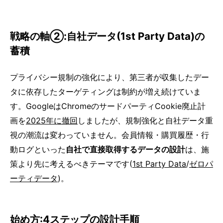
戦略の軸②:自社データ(1st Party Data)の
蓄積
プライバシー規制の強化により、第三者が収集したデー
タに依存したターゲティングは制約が増え続けていま
す。GoogleはChromeのサードパーティCookie廃止計
画を
2025年に撤回
しましたが、規制強化と自社データ重
視の潮流は変わっていません。会員情報・購買履歴・行
動ログといった
自社で直接取得するデータの設計
は、施
策より先に考えるべきテーマです(
1st Party Data
/
ゼロパ
ーティデータ
)。
始め方:4ステップの設計手順