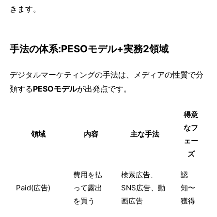
きます。
手法の体系:PESOモデル+実務2領域
デジタルマーケティングの手法は、メディアの性質で分
類する
PESOモデル
が出発点です。
得意
なフ
領域
内容
主な手法
ェー
ズ
費用を払
検索広告、
認
Paid(広告)
って露出
SNS広告、動
知〜
を買う
画広告
獲得