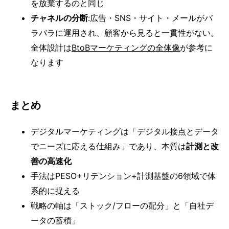
を放棄するのと同じ
チャネルの分断
:広告・SNS・サイト・メールがバ
ラバラに運用され、顧客から見ると一貫性がない。
全体設計は
BtoBマーケティングの全体像
が参考に
なります
まとめ
デジタルマーケティングは「デジタル接点とデータ
でニーズに応える仕組み」であり、本質は
計測と改
善の高速化
手法はPESO+リテンション+計測基盤の6領域で体
系的に捉える
戦略の軸は「ストック/フローの配分」と「自社デ
ータの蓄積」