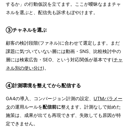
するか」の行動仮説を立てます。ここが曖昧なままチャ
ネルを選ぶと、配信先も訴求もぼやけます。
③チャネルを選ぶ
顧客の検討段階(ファネル)に合わせて選定します。まだ
課題に気づいていない層には動画・SNS、比較検討中の
層には検索広告・SEO、という対応関係が基本です(
チャ
ネル別の使い分け
)。
④計測環境を整えてから配信する
GA4の導入、コンバージョン計測の設定、
UTMパラメー
タ
の運用ルールを
配信前に
整えます。計測なしで始めた
施策は、成果が出ても再現できず、失敗しても原因が特
定できません。