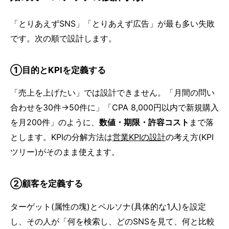
「とりあえずSNS」「とりあえず広告」が最も多い失敗
です。次の順で設計します。
①目的とKPIを定義する
「売上を上げたい」では設計できません。「月間の問い
合わせを30件→50件に」「CPA 8,000円以内で新規購入
を月200件」のように、
数値・期限・許容コスト
まで落
とします。KPIの分解方法は
営業KPIの設計
の考え方(KPI
ツリー)がそのまま使えます。
②顧客を定義する
ターゲット(属性の塊)とペルソナ(具体的な1人)を設定
し、その人が「何を検索し、どのSNSを見て、何と比較