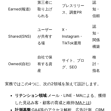
第三者に
認
プレスリリー
Earned(報道)
取り上げ
知・
ス、調査PR
られる
信頼
認
ユーザー
X・
知・
Shared(SNS)
が共有す
Instagram・
関係
る場
TikTok運用
構築
自社で保
検
サイト、ブロ
Owned(自社)
有する資
討・
グ、SEO
産
指名
実務ではこの4つに、次の2領域を加えて設計します。
リテンション領域
:メール・LINE・MAによる、獲得
した見込み客・顧客の育成と維持(
MAとは
)
計測基盤
:GA4等のアクセス解析、広告計測、CRM