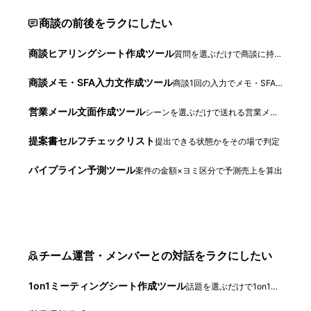
商談の前後をラクにしたい
商談ヒアリングシート作成ツール
質問を選ぶだけで商談に持っていくシートが完成
商談メモ・SFA入力文作成ツール
商談1回の入力でメモ・SFA文・お礼メールを一括生成
営業メール文面作成ツール
シーンを選ぶだけで送れる営業メール文面が完成
提案書セルフチェックリスト
提出できる状態かをその場で判定
パイプライン予測ツール
案件の金額×ヨミ区分で予測売上を算出
チーム運営・メンバーとの対話をラクにしたい
1on1ミーティングシート作成ツール
話題を選ぶだけで1on1のアジェンダと記録シートが完成