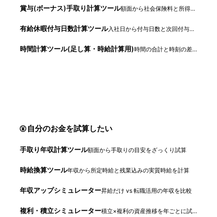
賞与(ボーナス)手取り計算ツール
額面から社会保険料と所得税を引いた手取りを試算
有給休暇付与日数計算ツール
入社日から付与日数と次回付与日を自動判定
時間計算ツール(足し算・時給計算用)
時間の合計と時刻の差を「時間:分」で計算
自分のお金を試算したい
手取り年収計算ツール
額面から手取りの目安をざっくり試算
時給換算ツール
年収から所定時給と残業込みの実質時給を計算
年収アップシミュレーター
昇給だけ vs 転職活用の年収を比較
複利・積立シミュレーター
積立×複利の資産推移を年ごとに試算