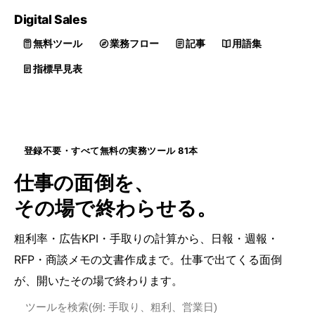
Digital
Sales
無料ツール
業務フロー
記事
用語集
指標早見表
登録不要・すべて無料の実務ツール 81本
仕事の
面倒
を、
その場で
終わらせる
。
粗利率・広告KPI・手取りの計算から、日報・週報・
RFP・商談メモの文書作成まで。仕事で出てくる面倒
が、開いたその場で終わります。