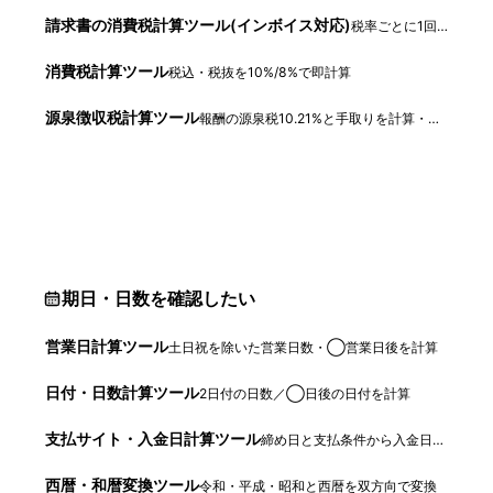
請求書の消費税計算ツール(インボイス対応)
税率ごとに1回の端数処理で消費税を検算
消費税計算ツール
税込・税抜を10%/8%で即計算
源泉徴収税計算ツール
報酬の源泉税10.21%と手取りを計算・逆算
期日・日数を確認したい
営業日計算ツール
土日祝を除いた営業日数・◯営業日後を計算
日付・日数計算ツール
2日付の日数／◯日後の日付を計算
支払サイト・入金日計算ツール
締め日と支払条件から入金日を自動計算
西暦・和暦変換ツール
令和・平成・昭和と西暦を双方向で変換