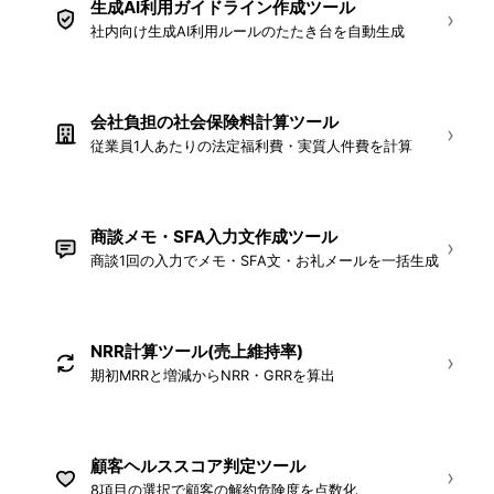
生成AI利用ガイドライン作成ツール
NEW
›
社内向け生成AI利用ルールのたたき台を自動生成
会社負担の社会保険料計算ツール
NEW
›
従業員1人あたりの法定福利費・実質人件費を計算
商談メモ・SFA入力文作成ツール
NEW
›
商談1回の入力でメモ・SFA文・お礼メールを一括生成
NRR計算ツール(売上維持率)
NEW
›
期初MRRと増減からNRR・GRRを算出
顧客ヘルススコア判定ツール
NEW
›
8項目の選択で顧客の解約危険度を点数化