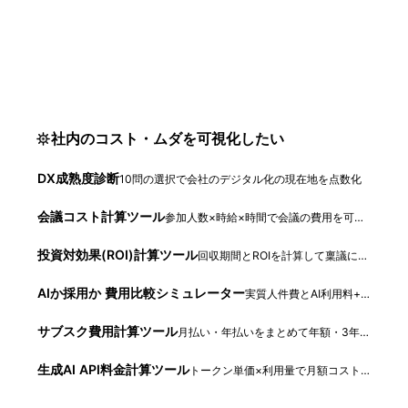
社内のコスト・ムダを可視化したい
DX成熟度診断
10問の選択で会社のデジタル化の現在地を点数化
会議コスト計算ツール
参加人数×時給×時間で会議の費用を可視化
投資対効果(ROI)計算ツール
回収期間とROIを計算して稟議に貼れる文面に
AIか採用か 費用比較シミュレーター
実質人件費とAI利用料+運用コストの差額を試算
サブスク費用計算ツール
月払い・年払いをまとめて年額・3年総額に換算
生成AI API料金計算ツール
トークン単価×利用量で月額コストを試算