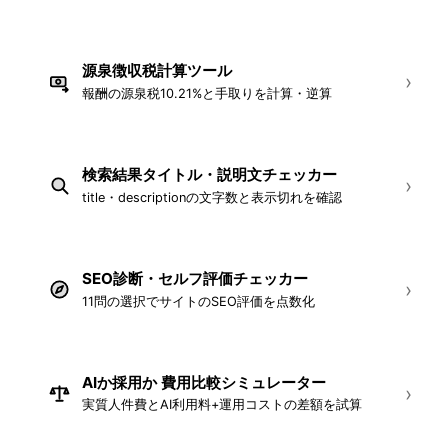
源泉徴収税計算ツール
›
報酬の源泉税10.21%と手取りを計算・逆算
検索結果タイトル・説明文チェッカー
NEW
›
title・descriptionの文字数と表示切れを確認
SEO診断・セルフ評価チェッカー
NEW
›
11問の選択でサイトのSEO評価を点数化
AIか採用か 費用比較シミュレーター
NEW
›
実質人件費とAI利用料+運用コストの差額を試算