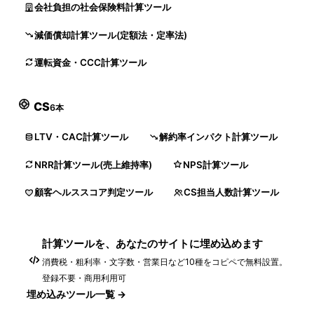
会社負担の社会保険料計算ツール
減価償却計算ツール(定額法・定率法)
運転資金・CCC計算ツール
CS
6本
LTV・CAC計算ツール
解約率インパクト計算ツール
NRR計算ツール(売上維持率)
NPS計算ツール
顧客ヘルススコア判定ツール
CS担当人数計算ツール
計算ツールを、あなたのサイトに埋め込めます
消費税・粗利率・文字数・営業日など10種をコピペで無料設置。
登録不要・商用利用可
埋め込みツール一覧 →