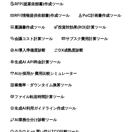
RFP(提案依頼書)作成ツール
RFI(情報提供依頼書)作成ツール
PoC計画書作成ツール
稟議書作成ツール
投資対効果(ROI)計算ツール
会議コスト計算ツール
サブスク費用計算ツール
AI導入準備度診断
DX成熟度診断
生成AI API料金計算ツール
AIか採用か 費用比較シミュレーター
稼働率・ダウンタイム換算ツール
ファイル転送時間計算ツール
生成AI利用ガイドライン作成ツール
AI業務仕分け診断ツール
クラウド vs 買い切りTCO比較ツール