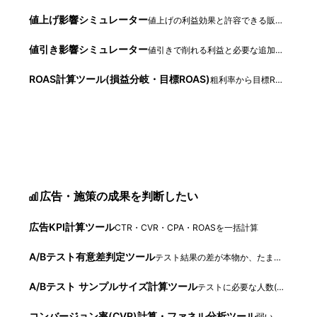
値上げ影響シミュレーター
値上げの利益効果と許容できる販売減を試算
値引き影響シミュレーター
値引きで削れる利益と必要な追加販売数
ROAS計算ツール(損益分岐・目標ROAS)
粗利率から目標ROAS・CPAを算出
広告・施策の成果を判断したい
広告KPI計算ツール
CTR・CVR・CPA・ROASを一括計算
A/Bテスト有意差判定ツール
テスト結果の差が本物か、たまたまかを判定
A/Bテスト サンプルサイズ計算ツール
テストに必要な人数(サンプル数)と日数を事前に計算
コンバージョン率(CVR)計算・ファネル分析ツール
弱い段階の判定と改善インパクト試算