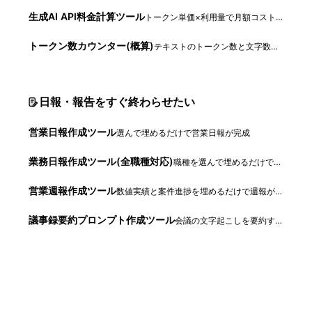
生成AI API料金計算ツール
トークン単価×利用量で月額コストを試算
トークン数カウンター(概算)
テキストのトークン数と文字数をその場で概算
日報・報告をすぐ終わらせたい
営業日報作成ツール
選んで埋めるだけで営業日報が完成
業務日報作成ツール(全職種対応)
職種を選んで埋めるだけで今日の日報が完成
営業週報作成ツール
数値実績と案件進捗を埋めるだけで週報が完成
議事録要約プロンプト作成ツール
会議の文字起こしを要約するプロンプトを生成