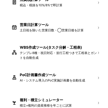
›
税込・税抜を10%/8%で即計算
営業日計算ツール
›
土日祝を除いた営業日数・◯営業日後を計算
WBS作成ツール(タスク分解・工程表)
NEW
›
テンプレ8種・祝日対応・並行工程つきで工程表とガン
トを自動生成
PoC計画書作成ツール
NEW
›
AI・システム導入のPoC実施計画書を自動生成
複利・積立シミュレーター
›
積立×複利の資産推移を年ごとに試算