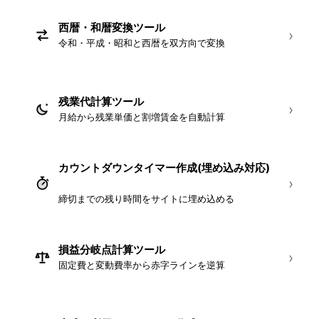
西暦・和暦変換ツール
NEW
›
令和・平成・昭和と西暦を双方向で変換
残業代計算ツール
NEW
›
月給から残業単価と割増賃金を自動計算
カウントダウンタイマー作成(埋め込み対応)
›
NEW
締切までの残り時間をサイトに埋め込める
損益分岐点計算ツール
NEW
›
固定費と変動費率から赤字ラインを逆算