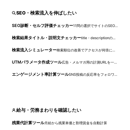
SEO・検索流入を伸ばしたい
SEO診断・セルフ評価チェッカー
11問の選択でサイトのSEO評価を点数化
検索結果タイトル・説明文チェッカー
title・descriptionの文字数と表示切れを確認
検索流入シミュレーター
検索順位の改善でアクセスが何倍になるか試算
UTMパラメータ作成ツール
広告・メルマガ用の計測URLを一発生成
エンゲージメント率計算ツール
SNS投稿の反応率をフォロワー/リーチ基準で算出
給与・労務まわりを確認したい
残業代計算ツール
月給から残業単価と割増賃金を自動計算