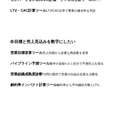
LTV・CAC計算ツール
LTV/CAC比率で事業の健全性を判定
目標と売上見込みを数字にしたい
営業目標逆算ツール
売上目標から必要な商談数を逆算
パイプライン予測ツール
案件の金額×ヨミ区分で予測売上を算出
営業組織成熟度診断
10問の選択で営業の仕組み化度を点数化
解約率インパクト計算ツール
解約率から平均継続月数とLTVの変化を試算