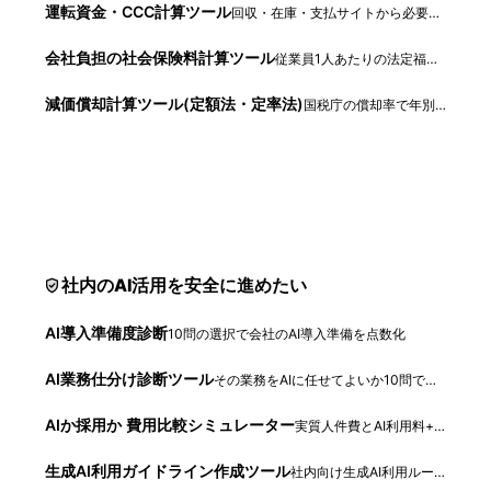
運転資金・CCC計算ツール
回収・在庫・支払サイトから必要運転資金を計算
会社負担の社会保険料計算ツール
従業員1人あたりの法定福利費・実質人件費を計算
減価償却計算ツール(定額法・定率法)
国税庁の償却率で年別の償却費を自動計算
社内のAI活用を安全に進めたい
AI導入準備度診断
10問の選択で会社のAI導入準備を点数化
AI業務仕分け診断ツール
その業務をAIに任せてよいか10問で診断
AIか採用か 費用比較シミュレーター
実質人件費とAI利用料+運用コストの差額を試算
生成AI利用ガイドライン作成ツール
社内向け生成AI利用ルールのたたき台を自動生成