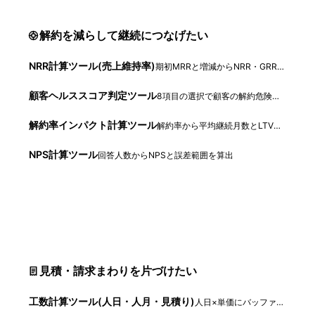
解約を減らして継続につなげたい
NRR計算ツール(売上維持率)
期初MRRと増減からNRR・GRRを算出
顧客ヘルススコア判定ツール
8項目の選択で顧客の解約危険度を点数化
解約率インパクト計算ツール
解約率から平均継続月数とLTVの変化を試算
NPS計算ツール
回答人数からNPSと誤差範囲を算出
見積・請求まわりを片づけたい
工数計算ツール(人日・人月・見積り)
人日×単価にバッファ・諸経費を乗せて見積額を算出