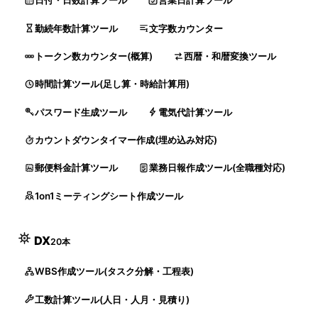
日付・日数計算ツール
営業日計算ツール
勤続年数計算ツール
文字数カウンター
トークン数カウンター(概算)
西暦・和暦変換ツール
時間計算ツール(足し算・時給計算用)
パスワード生成ツール
電気代計算ツール
カウントダウンタイマー作成(埋め込み対応)
郵便料金計算ツール
業務日報作成ツール(全職種対応)
1on1ミーティングシート作成ツール
DX
20本
WBS作成ツール(タスク分解・工程表)
工数計算ツール(人日・人月・見積り)