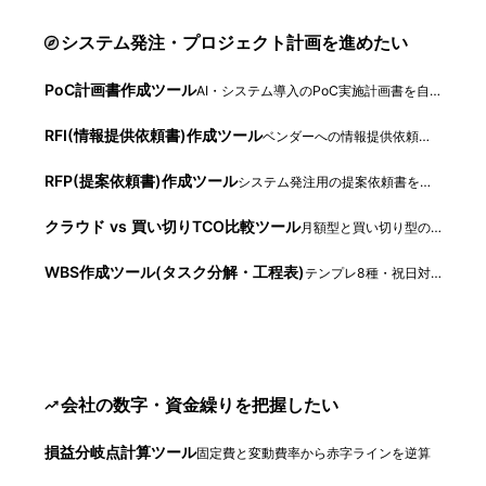
システム発注・プロジェクト計画を進めたい
PoC計画書作成ツール
AI・システム導入のPoC実施計画書を自動生成
RFI(情報提供依頼書)作成ツール
ベンダーへの情報提供依頼文書を自動生成
RFP(提案依頼書)作成ツール
システム発注用の提案依頼書を自動生成
クラウド vs 買い切りTCO比較ツール
月額型と買い切り型の総コストを年数で比較
WBS作成ツール(タスク分解・工程表)
テンプレ8種・祝日対応・並行工程つきで工程表とガントを自動生成
会社の数字・資金繰りを把握したい
損益分岐点計算ツール
固定費と変動費率から赤字ラインを逆算